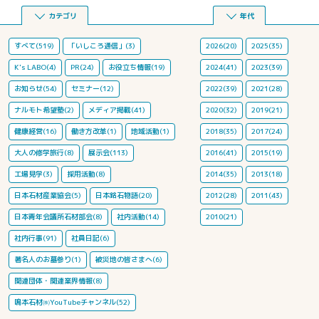
カテゴリ
年代
すべて(519)
「いしころ通信」(3)
2026(20)
2025(35)
K's LABO(4)
PR(24)
お役立ち情報(19)
2024(41)
2023(39)
お知らせ(54)
セミナー(12)
2022(39)
2021(28)
ナルモト希望塾(2)
メディア掲載(41)
2020(32)
2019(21)
健康経営(16)
働き方改革(1)
地域活動(1)
2018(35)
2017(24)
大人の修学旅行(8)
展示会(113)
2016(41)
2015(19)
工場見学(3)
採用活動(8)
2014(35)
2013(18)
日本石材産業協会(5)
日本銘石物語(20)
2012(28)
2011(43)
日本青年会議所石材部会(8)
社内活動(14)
2010(21)
社内行事(91)
社員日記(6)
著名人のお墓参り(1)
被災地の皆さまへ(6)
関連団体・関連業界情報(8)
鳴本石材㈱YouTubeチャンネル(52)