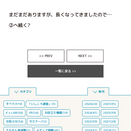
まだまだありますが、長くなってきましたので…
②へ続く?
<< PREV
NEXT >>
一覧に戻る >>
カテゴリ
年代
すべて(519)
「いしころ通信」(3)
2026(20)
2025(35)
K's LABO(4)
PR(24)
お役立ち情報(19)
2024(41)
2023(39)
お知らせ(54)
セミナー(12)
2022(39)
2021(28)
ナルモト希望塾(2)
メディア掲載(41)
2020(32)
2019(21)