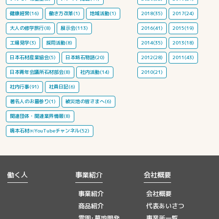
健康経営(16)
働き方改革(1)
地域活動(1)
2018(35)
2017(24)
大人の修学旅行(8)
展示会(113)
2016(41)
2015(19)
工場見学(3)
採用活動(8)
2014(35)
2013(18)
日本石材産業協会(5)
日本銘石物語(20)
2012(28)
2011(43)
日本青年会議所石材部会(8)
社内活動(14)
2010(21)
社内行事(91)
社員日記(6)
著名人のお墓参り(1)
被災地の皆さまへ(6)
関連団体・関連業界情報(8)
鳴本石材㈱YouTubeチャンネル(52)
働く人
事業紹介
会社概要
事業紹介
会社概要
商品紹介
代表あいさつ
霊園･墓地開発、
事業所一覧