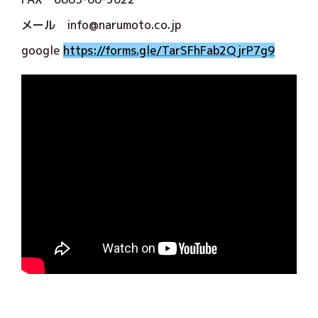
メール info@narumoto.co.jp
google
https://forms.gle/TarSFhFab2QjrP7g9