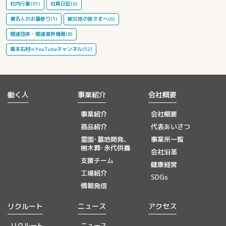
社内行事(91)
社員日記(6)
著名人のお墓参り(1)
被災地の皆さまへ(6)
関連団体・関連業界情報(8)
鳴本石材㈱YouTubeチャンネル(52)
働く人
事業紹介
会社概要
事業紹介
会社概要
商品紹介
代表あいさつ
霊園･墓地開発、
事業所一覧
樹木葬･永代供養
会社沿革
支援チーム
健康経営
工場紹介
SDGs
情報発信
リクルート
ニュース
アクセス
リクルート
ニュース