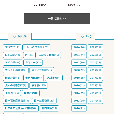
<< PREV
NEXT >>
一覧に戻る >>
カテゴリ
年代
すべて(519)
「いしころ通信」(3)
2026(20)
2025(35)
K's LABO(4)
PR(24)
お役立ち情報(19)
2024(41)
2023(39)
お知らせ(54)
セミナー(12)
2022(39)
2021(28)
ナルモト希望塾(2)
メディア掲載(41)
2020(32)
2019(21)
健康経営(16)
働き方改革(1)
地域活動(1)
2018(35)
2017(24)
大人の修学旅行(8)
展示会(113)
2016(41)
2015(19)
工場見学(3)
採用活動(8)
2014(35)
2013(18)
日本石材産業協会(5)
日本銘石物語(20)
2012(28)
2011(43)
日本青年会議所石材部会(8)
社内活動(14)
2010(21)