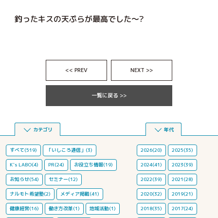
釣ったキスの天ぷらが最高でした～?
<< PREV
NEXT >>
一覧に戻る >>
カテゴリ
年代
すべて(519)
「いしころ通信」(3)
2026(20)
2025(35)
K's LABO(4)
PR(24)
お役立ち情報(19)
2024(41)
2023(39)
お知らせ(54)
セミナー(12)
2022(39)
2021(28)
ナルモト希望塾(2)
メディア掲載(41)
2020(32)
2019(21)
健康経営(16)
働き方改革(1)
地域活動(1)
2018(35)
2017(24)