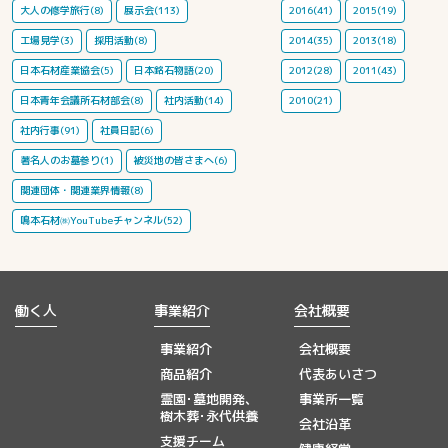
大人の修学旅行(8)
展示会(113)
2016(41)
2015(19)
工場見学(3)
採用活動(8)
2014(35)
2013(18)
日本石材産業協会(5)
日本銘石物語(20)
2012(28)
2011(43)
日本青年会議所石材部会(8)
社内活動(14)
2010(21)
社内行事(91)
社員日記(6)
著名人のお墓参り(1)
被災地の皆さまへ(6)
関連団体・関連業界情報(8)
鳴本石材㈱YouTubeチャンネル(52)
働く人
事業紹介
会社概要
事業紹介
会社概要
商品紹介
代表あいさつ
霊園･墓地開発、
事業所一覧
樹木葬･永代供養
会社沿革
支援チーム