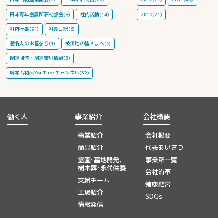
日本青年会議所石材部会(8)
社内活動(14)
2010(21)
社内行事(91)
社員日記(6)
著名人のお墓参り(1)
被災地の皆さまへ(6)
関連団体・関連業界情報(8)
鳴本石材㈱YouTubeチャンネル(52)
働く人
事業紹介
会社概要
事業紹介
会社概要
商品紹介
代表あいさつ
霊園･墓地開発、
事業所一覧
樹木葬･永代供養
会社沿革
支援チーム
健康経営
工場紹介
SDGs
情報発信