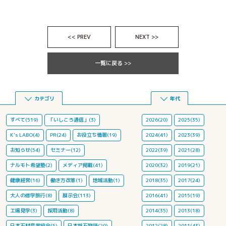
<< PREV
NEXT >>
一覧に戻る >>
カテゴリ
年代
すべて(519)
「いしころ通信」(3)
2026(20)
2025(35)
K's LABO(4)
PR(24)
お役立ち情報(19)
2024(41)
2023(39)
お知らせ(54)
セミナー(12)
2022(39)
2021(28)
ナルモト希望塾(2)
メディア掲載(41)
2020(32)
2019(21)
健康経営(16)
働き方改革(1)
地域活動(1)
2018(35)
2017(24)
大人の修学旅行(8)
展示会(113)
2016(41)
2015(19)
工場見学(3)
採用活動(8)
2014(35)
2013(18)
日本石材産業協会(5)
日本銘石物語(20)
2012(28)
2011(43)