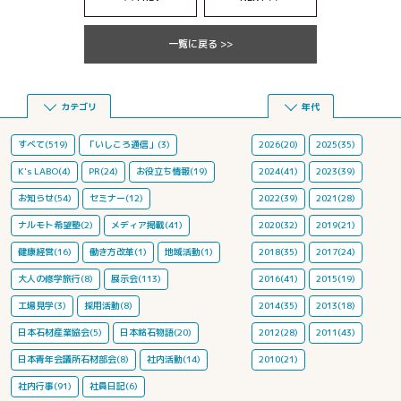
一覧に戻る >>
カテゴリ
年代
すべて(519)
「いしころ通信」(3)
2026(20)
2025(35)
K's LABO(4)
PR(24)
お役立ち情報(19)
2024(41)
2023(39)
お知らせ(54)
セミナー(12)
2022(39)
2021(28)
ナルモト希望塾(2)
メディア掲載(41)
2020(32)
2019(21)
健康経営(16)
働き方改革(1)
地域活動(1)
2018(35)
2017(24)
大人の修学旅行(8)
展示会(113)
2016(41)
2015(19)
工場見学(3)
採用活動(8)
2014(35)
2013(18)
日本石材産業協会(5)
日本銘石物語(20)
2012(28)
2011(43)
日本青年会議所石材部会(8)
社内活動(14)
2010(21)
社内行事(91)
社員日記(6)