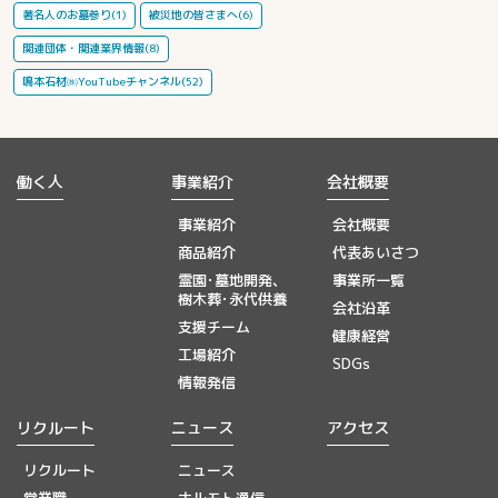
著名人のお墓参り(1)
被災地の皆さまへ(6)
関連団体・関連業界情報(8)
鳴本石材㈱YouTubeチャンネル(52)
働く人
事業紹介
会社概要
事業紹介
会社概要
商品紹介
代表あいさつ
霊園･墓地開発、
事業所一覧
樹木葬･永代供養
会社沿革
支援チーム
健康経営
工場紹介
SDGs
情報発信
リクルート
ニュース
アクセス
リクルート
ニュース