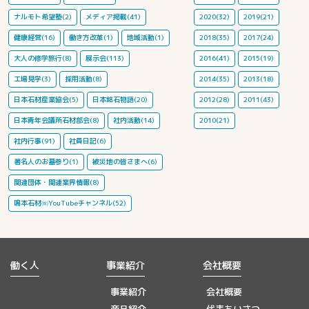
ナルモト希望塾(2)
メディア掲載(41)
2020(32)
2019(21)
健康経営(16)
働き方改革(1)
地域活動(1)
2018(35)
2017(24)
大人の修学旅行(8)
展示会(113)
2016(41)
2015(19)
工場見学(3)
採用活動(8)
2014(35)
2013(18)
日本石材産業協会(5)
日本銘石物語(20)
2012(28)
2011(43)
日本青年会議所石材部会(8)
社内活動(14)
2010(21)
社内行事(91)
社員日記(6)
著名人のお墓参り(1)
被災地の皆さまへ(6)
関連団体・関連業界情報(8)
鳴本石材㈱YouTubeチャンネル(52)
働く人
事業紹介
会社概要
事業紹介
会社概要
商品紹介
代表あいさつ