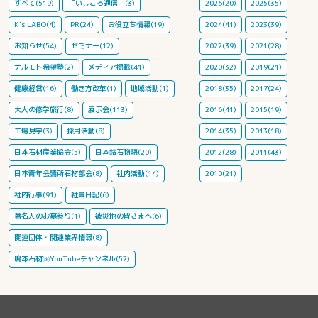
すべて(519)
「いしころ通信」(3)
2026(20)
2025(35)
K's LABO(4)
PR(24)
お役立ち情報(19)
2024(41)
2023(39)
お知らせ(54)
セミナー(12)
2022(39)
2021(28)
ナルモト希望塾(2)
メディア掲載(41)
2020(32)
2019(21)
健康経営(16)
働き方改革(1)
地域活動(1)
2018(35)
2017(24)
大人の修学旅行(8)
展示会(113)
2016(41)
2015(19)
工場見学(3)
採用活動(8)
2014(35)
2013(18)
日本石材産業協会(5)
日本銘石物語(20)
2012(28)
2011(43)
日本青年会議所石材部会(8)
社内活動(14)
2010(21)
社内行事(91)
社員日記(6)
著名人のお墓参り(1)
被災地の皆さまへ(6)
関連団体・関連業界情報(8)
鳴本石材㈱YouTubeチャンネル(52)