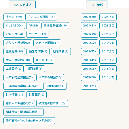
カテゴリ
年代
すべて(519)
「いしころ通信」(3)
2026(20)
2025(35)
K's LABO(4)
PR(24)
お役立ち情報(19)
2024(41)
2023(39)
お知らせ(54)
セミナー(12)
2022(39)
2021(28)
ナルモト希望塾(2)
メディア掲載(41)
2020(32)
2019(21)
健康経営(16)
働き方改革(1)
地域活動(1)
2018(35)
2017(24)
大人の修学旅行(8)
展示会(113)
2016(41)
2015(19)
工場見学(3)
採用活動(8)
2014(35)
2013(18)
日本石材産業協会(5)
日本銘石物語(20)
2012(28)
2011(43)
日本青年会議所石材部会(8)
社内活動(14)
2010(21)
社内行事(91)
社員日記(6)
著名人のお墓参り(1)
被災地の皆さまへ(6)
関連団体・関連業界情報(8)
鳴本石材㈱YouTubeチャンネル(52)