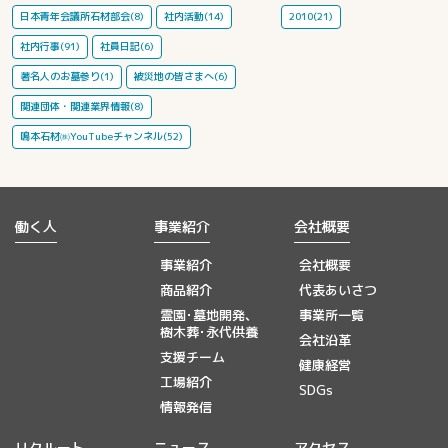
日本青年会議所石材部会(8)
社内活動(14)
2010(21)
社内行事(91)
社員日記(6)
著名人のお墓参り(1)
被災地の皆さまへ(6)
関連団体・関連業界情報(8)
鳴本石材㈱YouTubeチャンネル(52)
働く人
事業紹介
会社概要
事業紹介
会社概要
商品紹介
代表あいさつ
霊園･墓地開発、
事業所一覧
樹木葬･永代供養
会社沿革
支援チーム
健康経営
工場紹介
SDGs
情報発信
リクルート
ニュース
アクセス