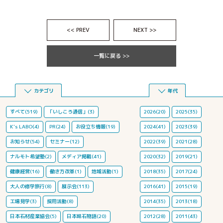
<< PREV
NEXT >>
一覧に戻る >>
カテゴリ
年代
すべて(519)
「いしころ通信」(3)
2026(20)
2025(35)
K's LABO(4)
PR(24)
お役立ち情報(19)
2024(41)
2023(39)
お知らせ(54)
セミナー(12)
2022(39)
2021(28)
ナルモト希望塾(2)
メディア掲載(41)
2020(32)
2019(21)
健康経営(16)
働き方改革(1)
地域活動(1)
2018(35)
2017(24)
大人の修学旅行(8)
展示会(113)
2016(41)
2015(19)
工場見学(3)
採用活動(8)
2014(35)
2013(18)
日本石材産業協会(5)
日本銘石物語(20)
2012(28)
2011(43)