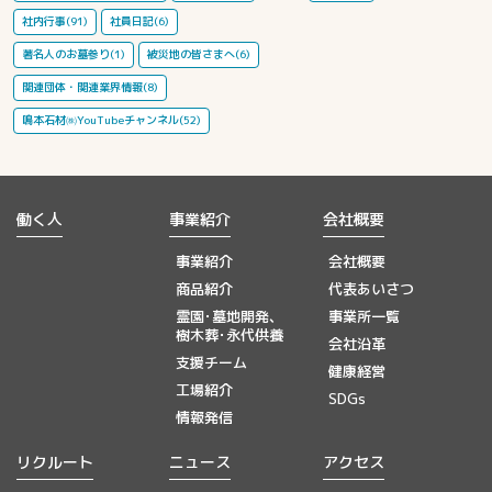
社内行事(91)
社員日記(6)
著名人のお墓参り(1)
被災地の皆さまへ(6)
関連団体・関連業界情報(8)
鳴本石材㈱YouTubeチャンネル(52)
働く人
事業紹介
会社概要
事業紹介
会社概要
商品紹介
代表あいさつ
霊園･墓地開発、
事業所一覧
樹木葬･永代供養
会社沿革
支援チーム
健康経営
工場紹介
SDGs
情報発信
リクルート
ニュース
アクセス