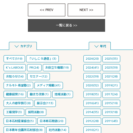
<< PREV
NEXT >>
一覧に戻る >>
カテゴリ
年代
すべて(519)
「いしころ通信」(3)
2026(20)
2025(35)
K's LABO(4)
PR(24)
お役立ち情報(19)
2024(41)
2023(39)
お知らせ(54)
セミナー(12)
2022(39)
2021(28)
ナルモト希望塾(2)
メディア掲載(41)
2020(32)
2019(21)
健康経営(16)
働き方改革(1)
地域活動(1)
2018(35)
2017(24)
大人の修学旅行(8)
展示会(113)
2016(41)
2015(19)
工場見学(3)
採用活動(8)
2014(35)
2013(18)
日本石材産業協会(5)
日本銘石物語(20)
2012(28)
2011(43)
日本青年会議所石材部会(8)
社内活動(14)
2010(21)