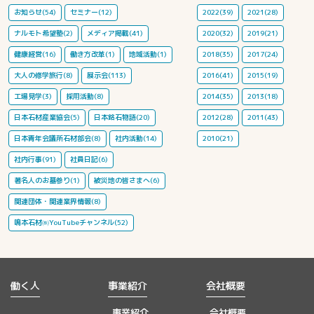
お知らせ(54)
セミナー(12)
2022(39)
2021(28)
ナルモト希望塾(2)
メディア掲載(41)
2020(32)
2019(21)
健康経営(16)
働き方改革(1)
地域活動(1)
2018(35)
2017(24)
大人の修学旅行(8)
展示会(113)
2016(41)
2015(19)
工場見学(3)
採用活動(8)
2014(35)
2013(18)
日本石材産業協会(5)
日本銘石物語(20)
2012(28)
2011(43)
日本青年会議所石材部会(8)
社内活動(14)
2010(21)
社内行事(91)
社員日記(6)
著名人のお墓参り(1)
被災地の皆さまへ(6)
関連団体・関連業界情報(8)
鳴本石材㈱YouTubeチャンネル(52)
働く人
事業紹介
会社概要
事業紹介
会社概要