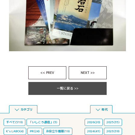
<< PREV
NEXT >>
一覧に戻る >>
カテゴリ
年代
すべて(519)
「いしころ通信」(3)
2026(20)
2025(35)
K's LABO(4)
PR(24)
お役立ち情報(19)
2024(41)
2023(39)