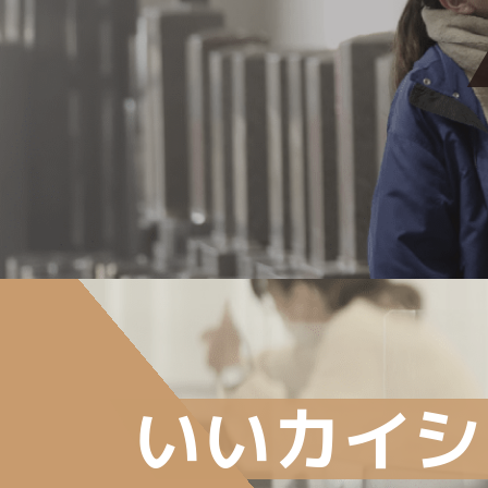
制度や研修制度、個人目標管理
やキャリアアップ制度等を設け
て、透明性・納得性・公平性の
ある人事評価を通じて、成長を
実感できる会社を築いていま
す。
MORE >>
いいカイシ