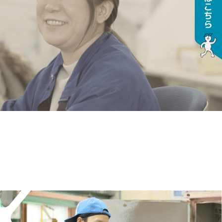
化、ロボット化による原
への飽くなき挑戦をして
。
MORE >>