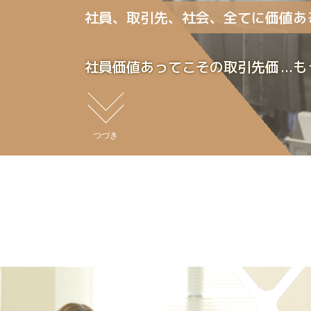
社員、取引先、社会、
全てに価値あ
社員価値あってこその取引先価
値であり、取引先価値あってこ
その社会価値であると考えま
つづき
す。
いいカイシャの第一条件は、働
く社員にとって価値ある会社か
どうか、仕事を通じて物心共に
豊かになり倖せを実感できるか
どうか。そのためには「働きや