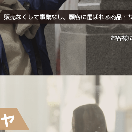
販売なくして事業なし。
顧客に選ばれる商品・
お客様
ス・情
高め続
ません
主要な
ェアを
ャ
もちろ
ルの開