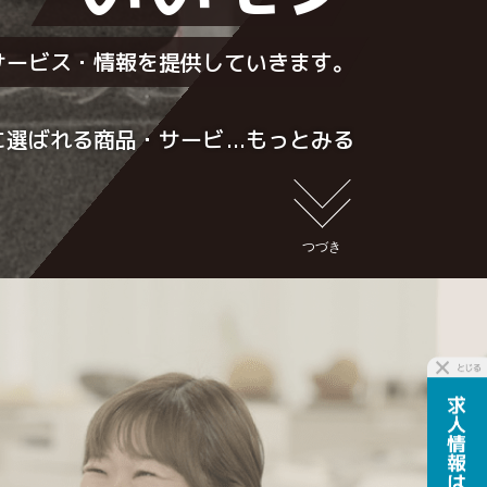
サービス・情報を
提供していきます。
に選ばれる商品・サービ
報を提供し、その価値を
ける努力を私たちは怠り
つづき
。
国産材では国内トップシ
誇り、オリジナル商品は
ん、墓石以外の新ジャン
拓も行い、同時に機械化