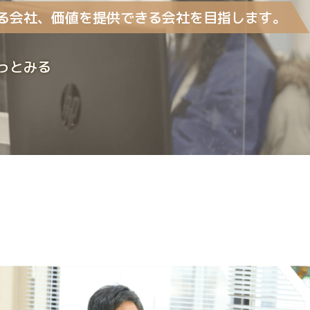
や自動
る会社、
価値を提供できる会社を目指します。
価低減
います