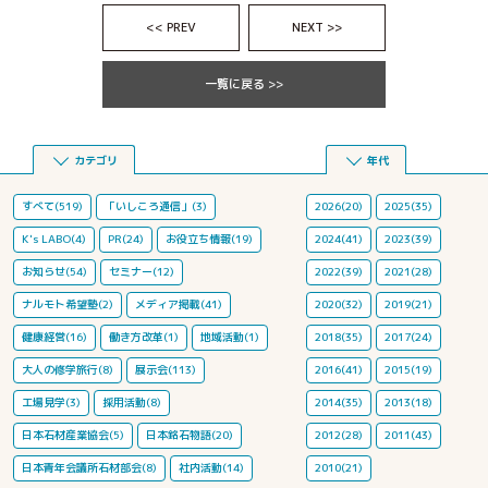
<< PREV
NEXT >>
一覧に戻る >>
カテゴリ
年代
すべて(519)
「いしころ通信」(3)
2026(20)
2025(35)
K's LABO(4)
PR(24)
お役立ち情報(19)
2024(41)
2023(39)
お知らせ(54)
セミナー(12)
2022(39)
2021(28)
ナルモト希望塾(2)
メディア掲載(41)
2020(32)
2019(21)
健康経営(16)
働き方改革(1)
地域活動(1)
2018(35)
2017(24)
大人の修学旅行(8)
展示会(113)
2016(41)
2015(19)
工場見学(3)
採用活動(8)
2014(35)
2013(18)
日本石材産業協会(5)
日本銘石物語(20)
2012(28)
2011(43)
日本青年会議所石材部会(8)
社内活動(14)
2010(21)