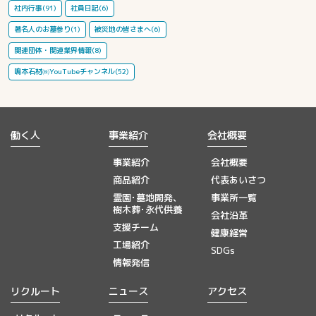
社内行事(91)
社員日記(6)
著名人のお墓参り(1)
被災地の皆さまへ(6)
関連団体・関連業界情報(8)
鳴本石材㈱YouTubeチャンネル(52)
働く人
事業紹介
会社概要
事業紹介
会社概要
商品紹介
代表あいさつ
霊園･墓地開発、
事業所一覧
樹木葬･永代供養
会社沿革
支援チーム
健康経営
工場紹介
SDGs
情報発信
リクルート
ニュース
アクセス