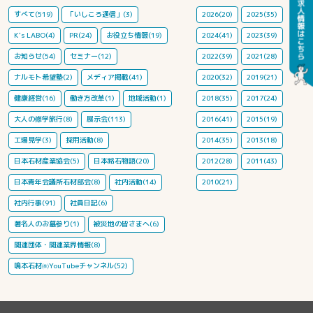
すべて(519)
「いしころ通信」(3)
2026(20)
2025(35)
K's LABO(4)
PR(24)
お役立ち情報(19)
2024(41)
2023(39)
お知らせ(54)
セミナー(12)
2022(39)
2021(28)
ナルモト希望塾(2)
メディア掲載(41)
2020(32)
2019(21)
健康経営(16)
働き方改革(1)
地域活動(1)
2018(35)
2017(24)
大人の修学旅行(8)
展示会(113)
2016(41)
2015(19)
工場見学(3)
採用活動(8)
2014(35)
2013(18)
日本石材産業協会(5)
日本銘石物語(20)
2012(28)
2011(43)
日本青年会議所石材部会(8)
社内活動(14)
2010(21)
社内行事(91)
社員日記(6)
著名人のお墓参り(1)
被災地の皆さまへ(6)
関連団体・関連業界情報(8)
鳴本石材㈱YouTubeチャンネル(52)