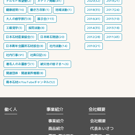
ナルモト希望塾(2)
メディア掲載(41)
2020(32)
2019(21)
健康経営(16)
働き方改革(1)
地域活動(1)
2018(35)
2017(24)
大人の修学旅行(8)
展示会(113)
2016(41)
2015(19)
工場見学(3)
採用活動(8)
2014(35)
2013(18)
日本石材産業協会(5)
日本銘石物語(20)
2012(28)
2011(43)
日本青年会議所石材部会(8)
社内活動(14)
2010(21)
社内行事(91)
社員日記(6)
著名人のお墓参り(1)
被災地の皆さまへ(6)
関連団体・関連業界情報(8)
鳴本石材㈱YouTubeチャンネル(52)
働く人
事業紹介
会社概要
事業紹介
会社概要
商品紹介
代表あいさつ