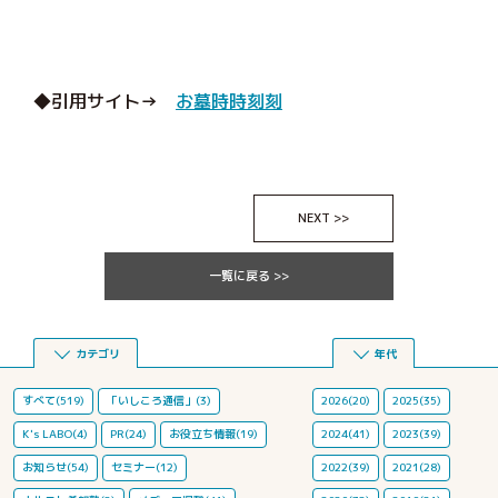
◆引用サイト→
お墓時時刻刻
NEXT >>
一覧に戻る >>
カテゴリ
年代
すべて(519)
「いしころ通信」(3)
2026(20)
2025(35)
K's LABO(4)
PR(24)
お役立ち情報(19)
2024(41)
2023(39)
お知らせ(54)
セミナー(12)
2022(39)
2021(28)