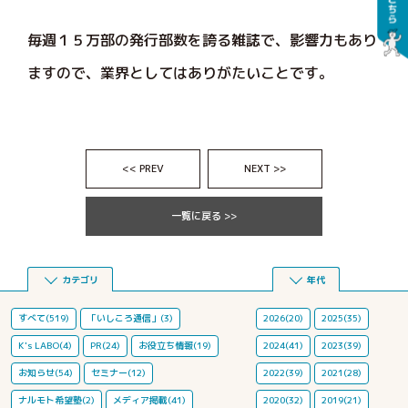
毎週１５万部の発行部数を誇る雑誌で、影響力もあり
ますので、業界としてはありがたいことです。
<< PREV
NEXT >>
一覧に戻る >>
カテゴリ
年代
すべて(519)
「いしころ通信」(3)
2026(20)
2025(35)
K's LABO(4)
PR(24)
お役立ち情報(19)
2024(41)
2023(39)
お知らせ(54)
セミナー(12)
2022(39)
2021(28)
ナルモト希望塾(2)
メディア掲載(41)
2020(32)
2019(21)