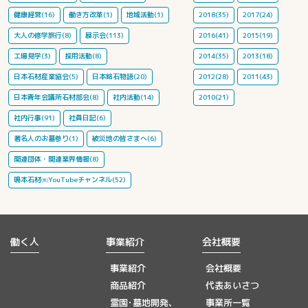
健康経営(16)
働き方改革(1)
地域活動(1)
2018(35)
2017(24)
大人の修学旅行(8)
展示会(113)
2016(41)
2015(19)
工場見学(3)
採用活動(8)
2014(35)
2013(18)
日本石材産業協会(5)
日本銘石物語(20)
2012(28)
2011(43)
日本青年会議所石材部会(8)
社内活動(14)
2010(21)
社内行事(91)
社員日記(6)
著名人のお墓参り(1)
被災地の皆さまへ(6)
関連団体・関連業界情報(8)
鳴本石材㈱YouTubeチャンネル(52)
働く人
事業紹介
会社概要
事業紹介
会社概要
商品紹介
代表あいさつ
霊園･墓地開発、
事業所一覧