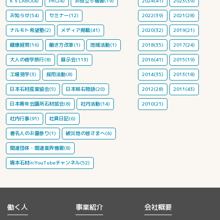
K's LABO(4)
PR(24)
お役立ち情報(19)
2024(41)
2023(39)
お知らせ(54)
セミナー(12)
2022(39)
2021(28)
ナルモト希望塾(2)
メディア掲載(41)
2020(32)
2019(21)
健康経営(16)
働き方改革(1)
地域活動(1)
2018(35)
2017(24)
大人の修学旅行(8)
展示会(113)
2016(41)
2015(19)
工場見学(3)
採用活動(8)
2014(35)
2013(18)
日本石材産業協会(5)
日本銘石物語(20)
2012(28)
2011(43)
日本青年会議所石材部会(8)
社内活動(14)
2010(21)
社内行事(91)
社員日記(6)
著名人のお墓参り(1)
被災地の皆さまへ(6)
関連団体・関連業界情報(8)
鳴本石材㈱YouTubeチャンネル(52)
働く人
事業紹介
会社概要