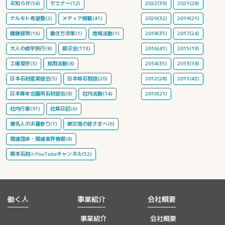
お知らせ(54)
セミナー(12)
2022(39)
2021(28)
ナルモト希望塾(2)
メディア掲載(41)
2020(32)
2019(21)
健康経営(16)
働き方改革(1)
地域活動(1)
2018(35)
2017(24)
大人の修学旅行(8)
展示会(113)
2016(41)
2015(19)
工場見学(3)
採用活動(8)
2014(35)
2013(18)
日本石材産業協会(5)
日本銘石物語(20)
2012(28)
2011(43)
日本青年会議所石材部会(8)
社内活動(14)
2010(21)
社内行事(91)
社員日記(6)
著名人のお墓参り(1)
被災地の皆さまへ(6)
関連団体・関連業界情報(8)
鳴本石材㈱YouTubeチャンネル(52)
働く人
事業紹介
会社概要
事業紹介
会社概要