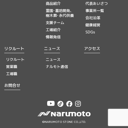
商品紹介
代表あいさつ
霊園･墓地開発、
事業所一覧
樹木葬･永代供養
会社沿革
支援チーム
健康経営
工場紹介
SDGs
情報発信
リクルート
ニュース
アクセス
リクルート
ニュース
営業職
ナルモト通信
工場職
お問合せ
©NARUMOTO STONE CO.,LTD.