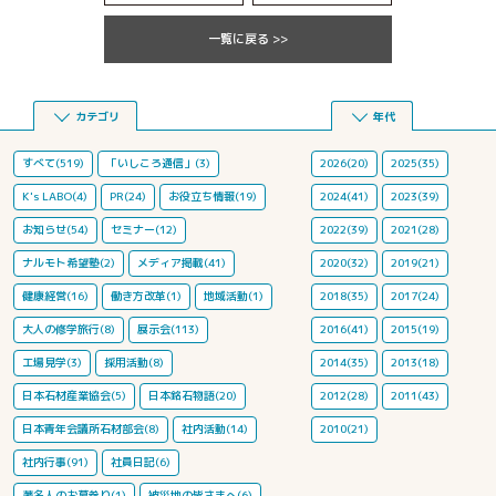
一覧に戻る >>
カテゴリ
年代
すべて(519)
「いしころ通信」(3)
2026(20)
2025(35)
K's LABO(4)
PR(24)
お役立ち情報(19)
2024(41)
2023(39)
お知らせ(54)
セミナー(12)
2022(39)
2021(28)
ナルモト希望塾(2)
メディア掲載(41)
2020(32)
2019(21)
健康経営(16)
働き方改革(1)
地域活動(1)
2018(35)
2017(24)
大人の修学旅行(8)
展示会(113)
2016(41)
2015(19)
工場見学(3)
採用活動(8)
2014(35)
2013(18)
日本石材産業協会(5)
日本銘石物語(20)
2012(28)
2011(43)
日本青年会議所石材部会(8)
社内活動(14)
2010(21)
社内行事(91)
社員日記(6)
著名人のお墓参り(1)
被災地の皆さまへ(6)