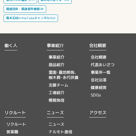
関連団体・関連業界情報(8)
鳴本石材㈱YouTubeチャンネル(52)
働く人
事業紹介
会社概要
事業紹介
会社概要
商品紹介
代表あいさつ
霊園･墓地開発、
事業所一覧
樹木葬･永代供養
会社沿革
支援チーム
健康経営
工場紹介
SDGs
情報発信
リクルート
ニュース
アクセス
リクルート
ニュース
営業職
ナルモト通信