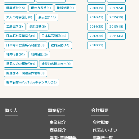
健康経営(16)
働き方改革(1)
地域活動(1)
2018(35)
2017(24)
大人の修学旅行(8)
展示会(113)
2016(41)
2015(19)
工場見学(3)
採用活動(8)
2014(35)
2013(18)
日本石材産業協会(5)
日本銘石物語(20)
2012(28)
2011(43)
日本青年会議所石材部会(8)
社内活動(14)
2010(21)
社内行事(91)
社員日記(6)
著名人のお墓参り(1)
被災地の皆さまへ(6)
関連団体・関連業界情報(8)
鳴本石材㈱YouTubeチャンネル(52)
働く人
事業紹介
会社概要
事業紹介
会社概要
商品紹介
代表あいさつ
霊園･墓地開発、
事業所一覧