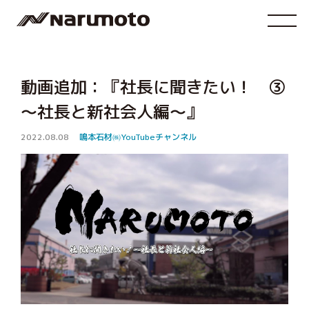
動画追加：『社長に聞きたい！ ③
～社長と新社会人編～』
2022.08.08
鳴本石材㈱YouTubeチャンネル