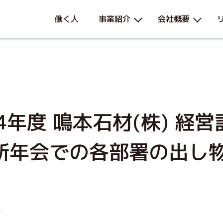
働く人
事業紹介
会社概要
4年度 鳴本石材(株) 経
新年会での各部署の出し
ル