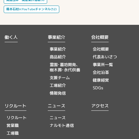
鳴本石材㈱YouTubeチャンネル(52)
働く人
事業紹介
会社概要
事業紹介
会社概要
商品紹介
代表あいさつ
霊園･墓地開発、
事業所一覧
樹木葬･永代供養
会社沿革
支援チーム
健康経営
工場紹介
SDGs
情報発信
リクルート
ニュース
アクセス
リクルート
ニュース
営業職
ナルモト通信
工場職