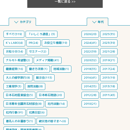
一覧に戻る >>
カテゴリ
年代
すべて(519)
「いしころ通信」(3)
2026(20)
2025(35)
K's LABO(4)
PR(24)
お役立ち情報(19)
2024(41)
2023(39)
お知らせ(54)
セミナー(12)
2022(39)
2021(28)
ナルモト希望塾(2)
メディア掲載(41)
2020(32)
2019(21)
健康経営(16)
働き方改革(1)
地域活動(1)
2018(35)
2017(24)
大人の修学旅行(8)
展示会(113)
2016(41)
2015(19)
工場見学(3)
採用活動(8)
2014(35)
2013(18)
日本石材産業協会(5)
日本銘石物語(20)
2012(28)
2011(43)
日本青年会議所石材部会(8)
社内活動(14)
2010(21)
社内行事(91)
社員日記(6)
著名人のお墓参り(1)
被災地の皆さまへ(6)
関連団体・関連業界情報(8)