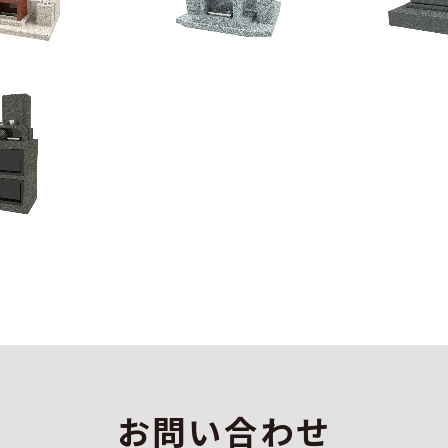
お問い合わせ