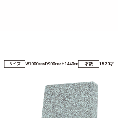
サイズ
W1000㎜×D900㎜×H1440㎜
才数
15.30才