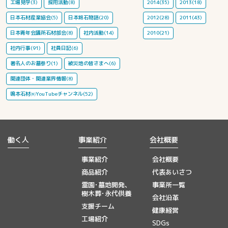
工場見学(3)
採用活動(8)
2014(35)
2013(18)
日本石材産業協会(5)
日本銘石物語(20)
2012(28)
2011(43)
日本青年会議所石材部会(8)
社内活動(14)
2010(21)
社内行事(91)
社員日記(6)
著名人のお墓参り(1)
被災地の皆さまへ(6)
関連団体・関連業界情報(8)
鳴本石材㈱YouTubeチャンネル(52)
働く人
事業紹介
会社概要
事業紹介
会社概要
商品紹介
代表あいさつ
霊園･墓地開発、
事業所一覧
樹木葬･永代供養
会社沿革
支援チーム
健康経営
工場紹介
SDGs