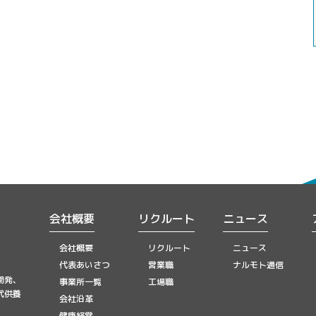
会社概要
リクルート
ニュース
会社概要
リクルート
ニュース
代表あいさつ
営業職
ナルモト通信
開発、
事業所一覧
工場職
代供養
会社沿革
健康経営