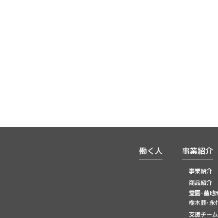
働く人
事業紹介
事業紹介
商品紹介
霊園･墓地
樹木葬･永
支援チーム