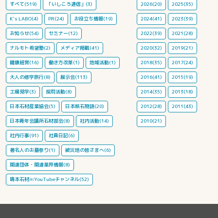
すべて(519)
「いしころ通信」(3)
2026(20)
2025(35)
K's LABO(4)
PR(24)
お役立ち情報(19)
2024(41)
2023(39)
お知らせ(54)
セミナー(12)
2022(39)
2021(28)
ナルモト希望塾(2)
メディア掲載(41)
2020(32)
2019(21)
健康経営(16)
働き方改革(1)
地域活動(1)
2018(35)
2017(24)
大人の修学旅行(8)
展示会(113)
2016(41)
2015(19)
工場見学(3)
採用活動(8)
2014(35)
2013(18)
日本石材産業協会(5)
日本銘石物語(20)
2012(28)
2011(43)
日本青年会議所石材部会(8)
社内活動(14)
2010(21)
社内行事(91)
社員日記(6)
著名人のお墓参り(1)
被災地の皆さまへ(6)
関連団体・関連業界情報(8)
鳴本石材㈱YouTubeチャンネル(52)