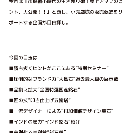
今回は『市場縮小時代の生き残り術！売上アップのヒ
ント、大公開！！』と題し、小売店様の販売促進をサ
ポートする企画が目白押し。
今回の目玉は
■勝ち抜くヒントがここにある“特別セミナー”
■圧倒的なブランド力“大島石”過去最大級の展示数
■品揃え拡大“全国特選国産銘石”
■匠の技“叩き仕上げ五輪塔”
■一流デザイナーによる“付加価値デザイン墓石”
■インドの底力“インド銘石”紹介
■差別化で高利益“新石種”