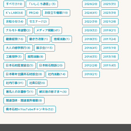
すべて(519)
「いしころ通信」(3)
2026(20)
2025(35)
K's LABO(4)
PR(24)
お役立ち情報(19)
2024(41)
2023(39)
お知らせ(54)
セミナー(12)
2022(39)
2021(28)
ナルモト希望塾(2)
メディア掲載(41)
2020(32)
2019(21)
健康経営(16)
働き方改革(1)
地域活動(1)
2018(35)
2017(24)
大人の修学旅行(8)
展示会(113)
2016(41)
2015(19)
工場見学(3)
採用活動(8)
2014(35)
2013(18)
日本石材産業協会(5)
日本銘石物語(20)
2012(28)
2011(43)
日本青年会議所石材部会(8)
社内活動(14)
2010(21)
社内行事(91)
社員日記(6)
著名人のお墓参り(1)
被災地の皆さまへ(6)
関連団体・関連業界情報(8)
鳴本石材㈱YouTubeチャンネル(52)