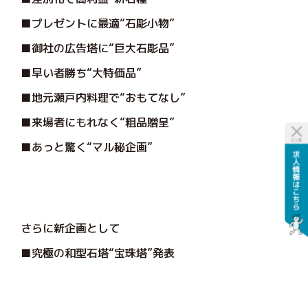
■プレゼントに最適“石彫小物”
■御社の広告塔に“巨大石彫品”
■早い者勝ち“大特価品”
■地元瀬戸内料理で“おもてなし”
■来場者にもれなく“粗品贈呈”
■あっと驚く“マル秘企画”
さらに新企画として
■究極の和型石塔“宝珠塔”発表