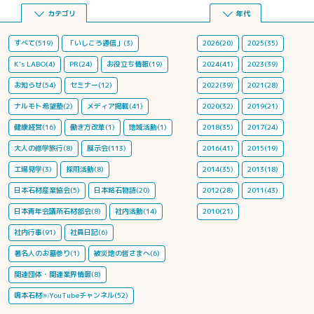
カテゴリ
年代
すべて(519)
「いしころ通信」(3)
2026(20)
2025(35)
K's LABO(4)
PR(24)
お役立ち情報(19)
2024(41)
2023(39)
お知らせ(54)
セミナー(12)
2022(39)
2021(28)
ナルモト希望塾(2)
メディア掲載(41)
2020(32)
2019(21)
健康経営(16)
働き方改革(1)
地域活動(1)
2018(35)
2017(24)
大人の修学旅行(8)
展示会(113)
2016(41)
2015(19)
工場見学(3)
採用活動(8)
2014(35)
2013(18)
日本石材産業協会(5)
日本銘石物語(20)
2012(28)
2011(43)
日本青年会議所石材部会(8)
社内活動(14)
2010(21)
社内行事(91)
社員日記(6)
著名人のお墓参り(1)
被災地の皆さまへ(6)
関連団体・関連業界情報(8)
鳴本石材㈱YouTubeチャンネル(52)