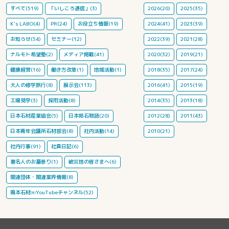
すべて(519)
「いしころ通信」(3)
2026(20)
2025(35)
K's LABO(4)
PR(24)
お役立ち情報(19)
2024(41)
2023(39)
お知らせ(54)
セミナー(12)
2022(39)
2021(28)
ナルモト希望塾(2)
メディア掲載(41)
2020(32)
2019(21)
健康経営(16)
働き方改革(1)
地域活動(1)
2018(35)
2017(24)
大人の修学旅行(8)
展示会(113)
2016(41)
2015(19)
工場見学(3)
採用活動(8)
2014(35)
2013(18)
日本石材産業協会(5)
日本銘石物語(20)
2012(28)
2011(43)
日本青年会議所石材部会(8)
社内活動(14)
2010(21)
社内行事(91)
社員日記(6)
著名人のお墓参り(1)
被災地の皆さまへ(6)
関連団体・関連業界情報(8)
鳴本石材㈱YouTubeチャンネル(52)