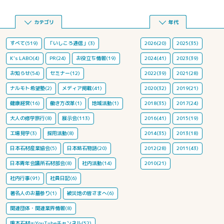
カテゴリ
年代
すべて(519)
「いしころ通信」(3)
2026(20)
2025(35)
K's LABO(4)
PR(24)
お役立ち情報(19)
2024(41)
2023(39)
お知らせ(54)
セミナー(12)
2022(39)
2021(28)
ナルモト希望塾(2)
メディア掲載(41)
2020(32)
2019(21)
健康経営(16)
働き方改革(1)
地域活動(1)
2018(35)
2017(24)
大人の修学旅行(8)
展示会(113)
2016(41)
2015(19)
工場見学(3)
採用活動(8)
2014(35)
2013(18)
日本石材産業協会(5)
日本銘石物語(20)
2012(28)
2011(43)
日本青年会議所石材部会(8)
社内活動(14)
2010(21)
社内行事(91)
社員日記(6)
著名人のお墓参り(1)
被災地の皆さまへ(6)
関連団体・関連業界情報(8)
鳴本石材㈱YouTubeチャンネル(52)