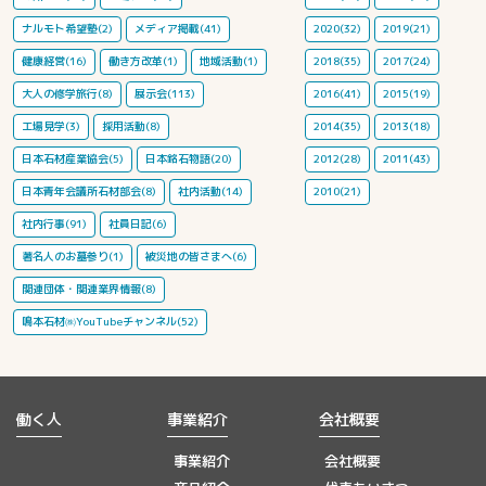
ナルモト希望塾(2)
メディア掲載(41)
2020(32)
2019(21)
健康経営(16)
働き方改革(1)
地域活動(1)
2018(35)
2017(24)
大人の修学旅行(8)
展示会(113)
2016(41)
2015(19)
工場見学(3)
採用活動(8)
2014(35)
2013(18)
日本石材産業協会(5)
日本銘石物語(20)
2012(28)
2011(43)
日本青年会議所石材部会(8)
社内活動(14)
2010(21)
社内行事(91)
社員日記(6)
著名人のお墓参り(1)
被災地の皆さまへ(6)
関連団体・関連業界情報(8)
鳴本石材㈱YouTubeチャンネル(52)
働く人
事業紹介
会社概要
事業紹介
会社概要