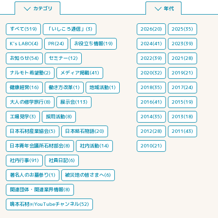
カテゴリ
年代
すべて(519)
「いしころ通信」(3)
2026(20)
2025(35)
K's LABO(4)
PR(24)
お役立ち情報(19)
2024(41)
2023(39)
お知らせ(54)
セミナー(12)
2022(39)
2021(28)
ナルモト希望塾(2)
メディア掲載(41)
2020(32)
2019(21)
健康経営(16)
働き方改革(1)
地域活動(1)
2018(35)
2017(24)
大人の修学旅行(8)
展示会(113)
2016(41)
2015(19)
工場見学(3)
採用活動(8)
2014(35)
2013(18)
日本石材産業協会(5)
日本銘石物語(20)
2012(28)
2011(43)
日本青年会議所石材部会(8)
社内活動(14)
2010(21)
社内行事(91)
社員日記(6)
著名人のお墓参り(1)
被災地の皆さまへ(6)
関連団体・関連業界情報(8)
鳴本石材㈱YouTubeチャンネル(52)