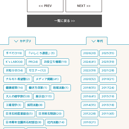
<< PREV
NEXT >>
一覧に戻る >>
カテゴリ
年代
すべて(519)
「いしころ通信」(3)
2026(20)
2025(35)
K's LABO(4)
PR(24)
お役立ち情報(19)
2024(41)
2023(39)
お知らせ(54)
セミナー(12)
2022(39)
2021(28)
ナルモト希望塾(2)
メディア掲載(41)
2020(32)
2019(21)
健康経営(16)
働き方改革(1)
地域活動(1)
2018(35)
2017(24)
大人の修学旅行(8)
展示会(113)
2016(41)
2015(19)
工場見学(3)
採用活動(8)
2014(35)
2013(18)
日本石材産業協会(5)
日本銘石物語(20)
2012(28)
2011(43)
日本青年会議所石材部会(8)
社内活動(14)
2010(21)