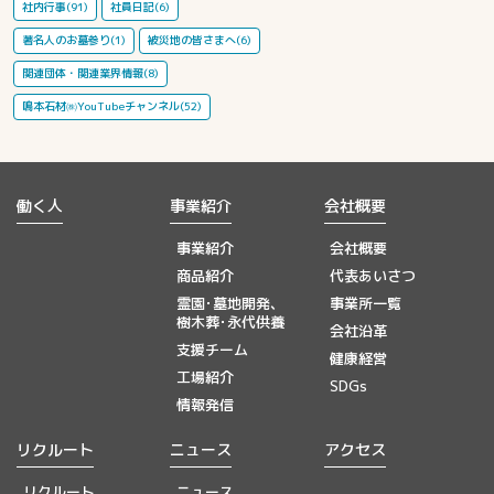
社内行事(91)
社員日記(6)
著名人のお墓参り(1)
被災地の皆さまへ(6)
関連団体・関連業界情報(8)
鳴本石材㈱YouTubeチャンネル(52)
働く人
事業紹介
会社概要
事業紹介
会社概要
商品紹介
代表あいさつ
霊園･墓地開発、
事業所一覧
樹木葬･永代供養
会社沿革
支援チーム
健康経営
工場紹介
SDGs
情報発信
リクルート
ニュース
アクセス
リクルート
ニュース