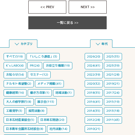
<< PREV
NEXT >>
一覧に戻る >>
カテゴリ
年代
すべて(519)
「いしころ通信」(3)
2026(20)
2025(35)
K's LABO(4)
PR(24)
お役立ち情報(19)
2024(41)
2023(39)
お知らせ(54)
セミナー(12)
2022(39)
2021(28)
ナルモト希望塾(2)
メディア掲載(41)
2020(32)
2019(21)
健康経営(16)
働き方改革(1)
地域活動(1)
2018(35)
2017(24)
大人の修学旅行(8)
展示会(113)
2016(41)
2015(19)
工場見学(3)
採用活動(8)
2014(35)
2013(18)
日本石材産業協会(5)
日本銘石物語(20)
2012(28)
2011(43)
日本青年会議所石材部会(8)
社内活動(14)
2010(21)