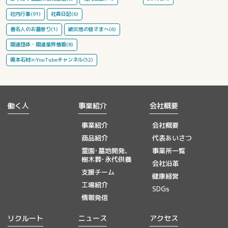
社内行事(91)
社員日記(6)
著名人のお墓参り(1)
被災地の皆さまへ(6)
関連団体・関連業界情報(8)
鳴本石材㈱YouTubeチャンネル(52)
働く人
事業紹介
会社概要
事業紹介
会社概要
商品紹介
代表あいさつ
霊園･墓地開発、
事業所一覧
樹木葬･永代供養
会社沿革
支援チーム
健康経営
工場紹介
SDGs
情報発信
リクルート
ニュース
アクセス