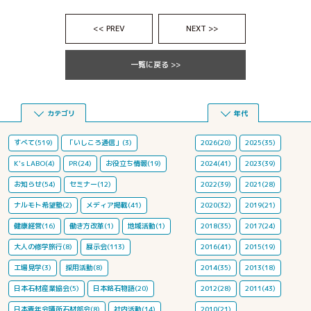
<< PREV
NEXT >>
一覧に戻る >>
カテゴリ
年代
すべて(519)
「いしころ通信」(3)
2026(20)
2025(35)
K's LABO(4)
PR(24)
お役立ち情報(19)
2024(41)
2023(39)
お知らせ(54)
セミナー(12)
2022(39)
2021(28)
ナルモト希望塾(2)
メディア掲載(41)
2020(32)
2019(21)
健康経営(16)
働き方改革(1)
地域活動(1)
2018(35)
2017(24)
大人の修学旅行(8)
展示会(113)
2016(41)
2015(19)
工場見学(3)
採用活動(8)
2014(35)
2013(18)
日本石材産業協会(5)
日本銘石物語(20)
2012(28)
2011(43)
日本青年会議所石材部会(8)
社内活動(14)
2010(21)