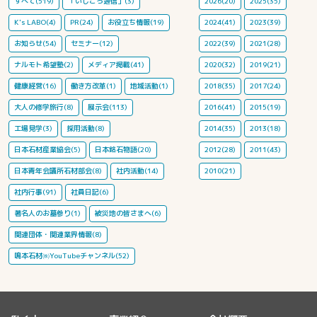
すべて(519)
「いしころ通信」(3)
2026(20)
2025(35)
K's LABO(4)
PR(24)
お役立ち情報(19)
2024(41)
2023(39)
お知らせ(54)
セミナー(12)
2022(39)
2021(28)
ナルモト希望塾(2)
メディア掲載(41)
2020(32)
2019(21)
健康経営(16)
働き方改革(1)
地域活動(1)
2018(35)
2017(24)
大人の修学旅行(8)
展示会(113)
2016(41)
2015(19)
工場見学(3)
採用活動(8)
2014(35)
2013(18)
日本石材産業協会(5)
日本銘石物語(20)
2012(28)
2011(43)
日本青年会議所石材部会(8)
社内活動(14)
2010(21)
社内行事(91)
社員日記(6)
著名人のお墓参り(1)
被災地の皆さまへ(6)
関連団体・関連業界情報(8)
鳴本石材㈱YouTubeチャンネル(52)