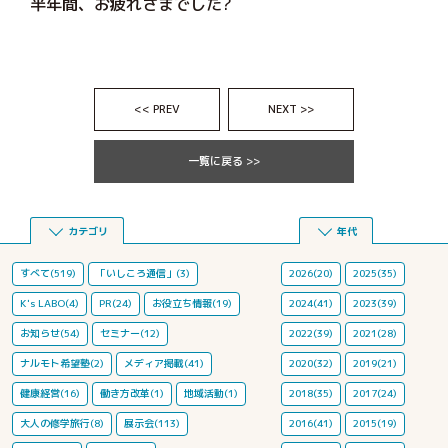
半年間、お疲れさまでした?
<< PREV
NEXT >>
一覧に戻る >>
カテゴリ
年代
すべて(519)
「いしころ通信」(3)
2026(20)
2025(35)
K's LABO(4)
PR(24)
お役立ち情報(19)
2024(41)
2023(39)
お知らせ(54)
セミナー(12)
2022(39)
2021(28)
ナルモト希望塾(2)
メディア掲載(41)
2020(32)
2019(21)
健康経営(16)
働き方改革(1)
地域活動(1)
2018(35)
2017(24)
大人の修学旅行(8)
展示会(113)
2016(41)
2015(19)