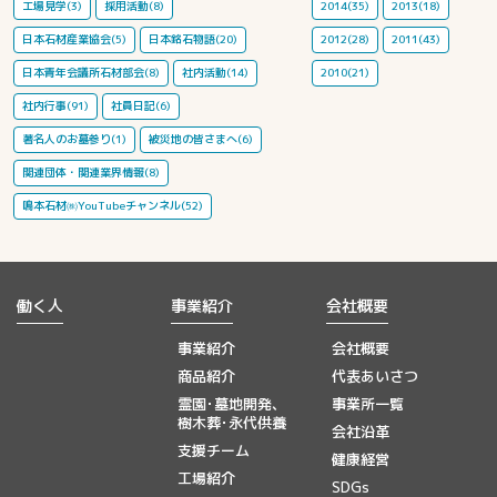
工場見学(3)
採用活動(8)
2014(35)
2013(18)
日本石材産業協会(5)
日本銘石物語(20)
2012(28)
2011(43)
日本青年会議所石材部会(8)
社内活動(14)
2010(21)
社内行事(91)
社員日記(6)
著名人のお墓参り(1)
被災地の皆さまへ(6)
関連団体・関連業界情報(8)
鳴本石材㈱YouTubeチャンネル(52)
働く人
事業紹介
会社概要
事業紹介
会社概要
商品紹介
代表あいさつ
霊園･墓地開発、
事業所一覧
樹木葬･永代供養
会社沿革
支援チーム
健康経営
工場紹介
SDGs