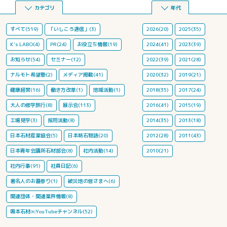
カテゴリ
年代
すべて(519)
「いしころ通信」(3)
2026(20)
2025(35)
K's LABO(4)
PR(24)
お役立ち情報(19)
2024(41)
2023(39)
お知らせ(54)
セミナー(12)
2022(39)
2021(28)
ナルモト希望塾(2)
メディア掲載(41)
2020(32)
2019(21)
健康経営(16)
働き方改革(1)
地域活動(1)
2018(35)
2017(24)
大人の修学旅行(8)
展示会(113)
2016(41)
2015(19)
工場見学(3)
採用活動(8)
2014(35)
2013(18)
日本石材産業協会(5)
日本銘石物語(20)
2012(28)
2011(43)
日本青年会議所石材部会(8)
社内活動(14)
2010(21)
社内行事(91)
社員日記(6)
著名人のお墓参り(1)
被災地の皆さまへ(6)
関連団体・関連業界情報(8)
鳴本石材㈱YouTubeチャンネル(52)