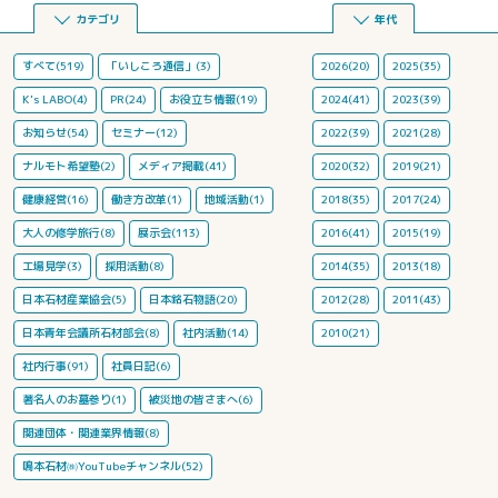
カテゴリ
年代
すべて(519)
「いしころ通信」(3)
2026(20)
2025(35)
K's LABO(4)
PR(24)
お役立ち情報(19)
2024(41)
2023(39)
お知らせ(54)
セミナー(12)
2022(39)
2021(28)
ナルモト希望塾(2)
メディア掲載(41)
2020(32)
2019(21)
健康経営(16)
働き方改革(1)
地域活動(1)
2018(35)
2017(24)
大人の修学旅行(8)
展示会(113)
2016(41)
2015(19)
工場見学(3)
採用活動(8)
2014(35)
2013(18)
日本石材産業協会(5)
日本銘石物語(20)
2012(28)
2011(43)
日本青年会議所石材部会(8)
社内活動(14)
2010(21)
社内行事(91)
社員日記(6)
著名人のお墓参り(1)
被災地の皆さまへ(6)
関連団体・関連業界情報(8)
鳴本石材㈱YouTubeチャンネル(52)