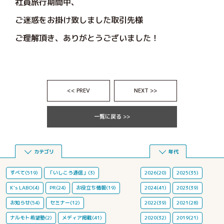
社員旅行期間中、
ご迷惑をお掛け致しました取引先様
ご理解頂き、ありがとうございました！
<< PREV
NEXT >>
一覧に戻る >>
カテゴリ
年代
すべて(519)
「いしころ通信」(3)
2026(20)
2025(35)
K's LABO(4)
PR(24)
お役立ち情報(19)
2024(41)
2023(39)
お知らせ(54)
セミナー(12)
2022(39)
2021(28)
ナルモト希望塾(2)
メディア掲載(41)
2020(32)
2019(21)