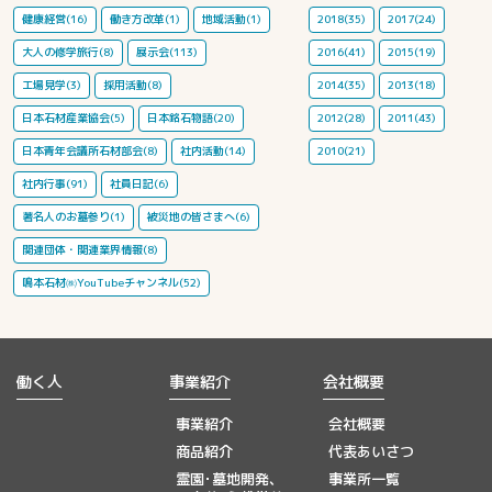
健康経営(16)
働き方改革(1)
地域活動(1)
2018(35)
2017(24)
大人の修学旅行(8)
展示会(113)
2016(41)
2015(19)
工場見学(3)
採用活動(8)
2014(35)
2013(18)
日本石材産業協会(5)
日本銘石物語(20)
2012(28)
2011(43)
日本青年会議所石材部会(8)
社内活動(14)
2010(21)
社内行事(91)
社員日記(6)
著名人のお墓参り(1)
被災地の皆さまへ(6)
関連団体・関連業界情報(8)
鳴本石材㈱YouTubeチャンネル(52)
働く人
事業紹介
会社概要
事業紹介
会社概要
商品紹介
代表あいさつ
霊園･墓地開発、
事業所一覧