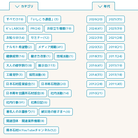
カテゴリ
年代
すべて(519)
「いしころ通信」(3)
2026(20)
2025(35)
K's LABO(4)
PR(24)
お役立ち情報(19)
2024(41)
2023(39)
お知らせ(54)
セミナー(12)
2022(39)
2021(28)
ナルモト希望塾(2)
メディア掲載(41)
2020(32)
2019(21)
健康経営(16)
働き方改革(1)
地域活動(1)
2018(35)
2017(24)
大人の修学旅行(8)
展示会(113)
2016(41)
2015(19)
工場見学(3)
採用活動(8)
2014(35)
2013(18)
日本石材産業協会(5)
日本銘石物語(20)
2012(28)
2011(43)
日本青年会議所石材部会(8)
社内活動(14)
2010(21)
社内行事(91)
社員日記(6)
著名人のお墓参り(1)
被災地の皆さまへ(6)
関連団体・関連業界情報(8)
鳴本石材㈱YouTubeチャンネル(52)