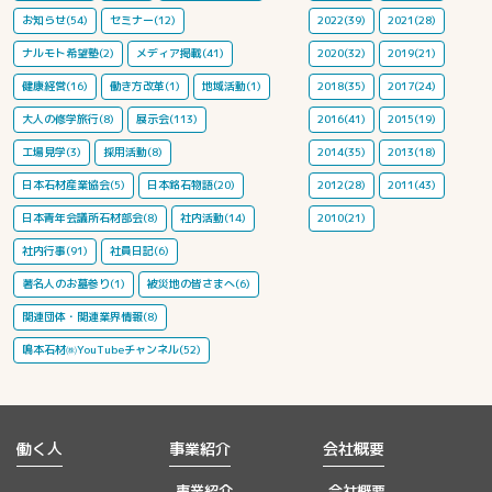
お知らせ(54)
セミナー(12)
2022(39)
2021(28)
ナルモト希望塾(2)
メディア掲載(41)
2020(32)
2019(21)
健康経営(16)
働き方改革(1)
地域活動(1)
2018(35)
2017(24)
大人の修学旅行(8)
展示会(113)
2016(41)
2015(19)
工場見学(3)
採用活動(8)
2014(35)
2013(18)
日本石材産業協会(5)
日本銘石物語(20)
2012(28)
2011(43)
日本青年会議所石材部会(8)
社内活動(14)
2010(21)
社内行事(91)
社員日記(6)
著名人のお墓参り(1)
被災地の皆さまへ(6)
関連団体・関連業界情報(8)
鳴本石材㈱YouTubeチャンネル(52)
働く人
事業紹介
会社概要
事業紹介
会社概要