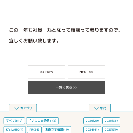
この一年も社員一丸となって頑張って参りますので、
宜しくお願い致します。
<< PREV
NEXT >>
一覧に戻る >>
カテゴリ
年代
すべて(519)
「いしころ通信」(3)
2026(20)
2025(35)
K's LABO(4)
PR(24)
お役立ち情報(19)
2024(41)
2023(39)