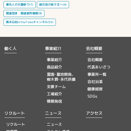
著名人のお墓参り(1)
被災地の皆さまへ(6)
関連団体・関連業界情報(8)
鳴本石材㈱YouTubeチャンネル(52)
働く人
事業紹介
会社概要
事業紹介
会社概要
商品紹介
代表あいさつ
霊園･墓地開発、
事業所一覧
樹木葬･永代供養
会社沿革
支援チーム
健康経営
工場紹介
SDGs
情報発信
リクルート
ニュース
アクセス
リクルート
ニュース