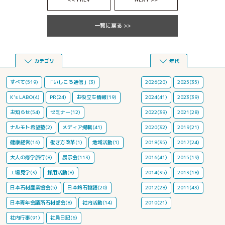
一覧に戻る >>
カテゴリ
年代
すべて(519)
「いしころ通信」(3)
2026(20)
2025(35)
K's LABO(4)
PR(24)
お役立ち情報(19)
2024(41)
2023(39)
お知らせ(54)
セミナー(12)
2022(39)
2021(28)
ナルモト希望塾(2)
メディア掲載(41)
2020(32)
2019(21)
健康経営(16)
働き方改革(1)
地域活動(1)
2018(35)
2017(24)
大人の修学旅行(8)
展示会(113)
2016(41)
2015(19)
工場見学(3)
採用活動(8)
2014(35)
2013(18)
日本石材産業協会(5)
日本銘石物語(20)
2012(28)
2011(43)
日本青年会議所石材部会(8)
社内活動(14)
2010(21)
社内行事(91)
社員日記(6)