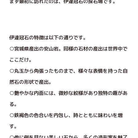
まず最初に訪れたのは、伊達冠石の採石場です。
伊達冠石の特徴は以下の通りです。
○宮城県産出の安山岩。同様の石材の産出は世界中で
ここだけ。
○丸玉から角張ったものまで、様々な表情を持った自
然石の形状で産出。
○艶やかな内面には、微妙な紋様があり独特の趣があ
る。
○鉄褐色の色合いを内包し、時とともに味わいを増
す。
○他に例を見ない美しい石から、多くの造形家を魅了