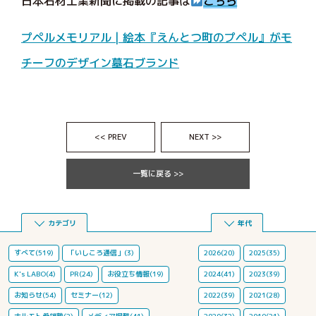
日本石材工業新聞に掲載の記事は
こちら
プペルメモリアル | 絵本『えんとつ町のプペル』がモ
チーフのデザイン墓石ブランド
<< PREV
NEXT >>
一覧に戻る >>
カテゴリ
年代
すべて(519)
「いしころ通信」(3)
2026(20)
2025(35)
K's LABO(4)
PR(24)
お役立ち情報(19)
2024(41)
2023(39)
お知らせ(54)
セミナー(12)
2022(39)
2021(28)