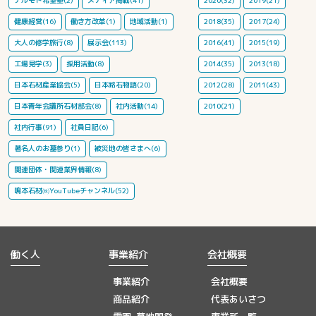
ナルモト希望塾(2)
メディア掲載(41)
2020(32)
2019(21)
健康経営(16)
働き方改革(1)
地域活動(1)
2018(35)
2017(24)
大人の修学旅行(8)
展示会(113)
2016(41)
2015(19)
工場見学(3)
採用活動(8)
2014(35)
2013(18)
日本石材産業協会(5)
日本銘石物語(20)
2012(28)
2011(43)
日本青年会議所石材部会(8)
社内活動(14)
2010(21)
社内行事(91)
社員日記(6)
著名人のお墓参り(1)
被災地の皆さまへ(6)
関連団体・関連業界情報(8)
鳴本石材㈱YouTubeチャンネル(52)
働く人
事業紹介
会社概要
事業紹介
会社概要
商品紹介
代表あいさつ