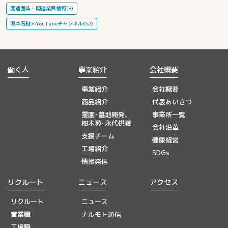
関連団体・関連業界情報(8)
鳴本石材㈱YouTubeチャンネル(52)
働く人
事業紹介
会社概要
事業紹介
会社概要
商品紹介
代表あいさつ
霊園･墓地開発、
事業所一覧
樹木葬･永代供養
会社沿革
支援チーム
健康経営
工場紹介
SDGs
情報発信
リクルート
ニュース
アクセス
リクルート
ニュース
営業職
ナルモト通信
工場職