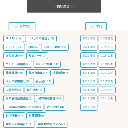
一覧に戻る >>
カテゴリ
年代
すべて(519)
「いしころ通信」(3)
2026(20)
2025(35)
K's LABO(4)
PR(24)
お役立ち情報(19)
2024(41)
2023(39)
お知らせ(54)
セミナー(12)
2022(39)
2021(28)
ナルモト希望塾(2)
メディア掲載(41)
2020(32)
2019(21)
健康経営(16)
働き方改革(1)
地域活動(1)
2018(35)
2017(24)
大人の修学旅行(8)
展示会(113)
2016(41)
2015(19)
工場見学(3)
採用活動(8)
2014(35)
2013(18)
日本石材産業協会(5)
日本銘石物語(20)
2012(28)
2011(43)
日本青年会議所石材部会(8)
社内活動(14)
2010(21)
社内行事(91)
社員日記(6)
著名人のお墓参り(1)
被災地の皆さまへ(6)