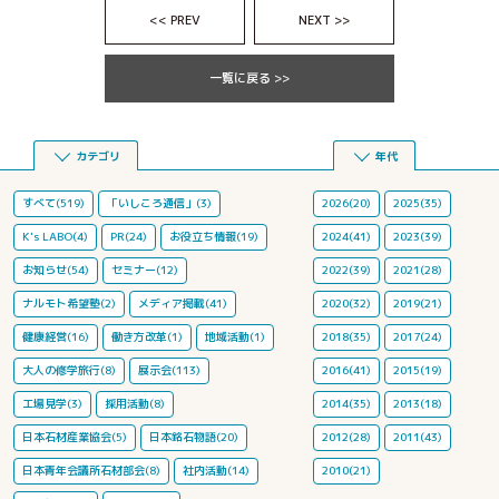
<< PREV
NEXT >>
一覧に戻る >>
カテゴリ
年代
すべて(519)
「いしころ通信」(3)
2026(20)
2025(35)
K's LABO(4)
PR(24)
お役立ち情報(19)
2024(41)
2023(39)
お知らせ(54)
セミナー(12)
2022(39)
2021(28)
ナルモト希望塾(2)
メディア掲載(41)
2020(32)
2019(21)
健康経営(16)
働き方改革(1)
地域活動(1)
2018(35)
2017(24)
大人の修学旅行(8)
展示会(113)
2016(41)
2015(19)
工場見学(3)
採用活動(8)
2014(35)
2013(18)
日本石材産業協会(5)
日本銘石物語(20)
2012(28)
2011(43)
日本青年会議所石材部会(8)
社内活動(14)
2010(21)