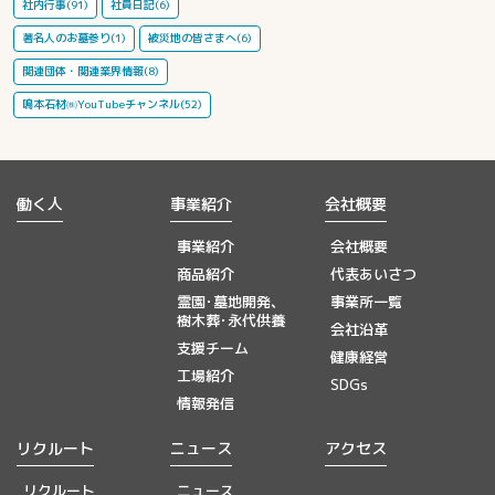
社内行事(91)
社員日記(6)
著名人のお墓参り(1)
被災地の皆さまへ(6)
関連団体・関連業界情報(8)
鳴本石材㈱YouTubeチャンネル(52)
働く人
事業紹介
会社概要
事業紹介
会社概要
商品紹介
代表あいさつ
霊園･墓地開発、
事業所一覧
樹木葬･永代供養
会社沿革
支援チーム
健康経営
工場紹介
SDGs
情報発信
リクルート
ニュース
アクセス
リクルート
ニュース