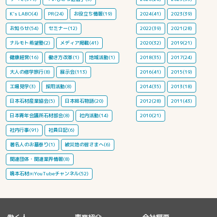
K's LABO(4)
PR(24)
お役立ち情報(19)
2024(41)
2023(39)
お知らせ(54)
セミナー(12)
2022(39)
2021(28)
ナルモト希望塾(2)
メディア掲載(41)
2020(32)
2019(21)
健康経営(16)
働き方改革(1)
地域活動(1)
2018(35)
2017(24)
大人の修学旅行(8)
展示会(113)
2016(41)
2015(19)
工場見学(3)
採用活動(8)
2014(35)
2013(18)
日本石材産業協会(5)
日本銘石物語(20)
2012(28)
2011(43)
日本青年会議所石材部会(8)
社内活動(14)
2010(21)
社内行事(91)
社員日記(6)
著名人のお墓参り(1)
被災地の皆さまへ(6)
関連団体・関連業界情報(8)
鳴本石材㈱YouTubeチャンネル(52)