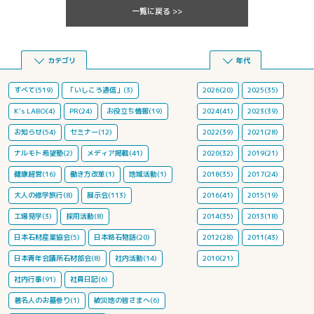
一覧に戻る >>
カテゴリ
年代
すべて(519)
「いしころ通信」(3)
2026(20)
2025(35)
K's LABO(4)
PR(24)
お役立ち情報(19)
2024(41)
2023(39)
お知らせ(54)
セミナー(12)
2022(39)
2021(28)
ナルモト希望塾(2)
メディア掲載(41)
2020(32)
2019(21)
健康経営(16)
働き方改革(1)
地域活動(1)
2018(35)
2017(24)
大人の修学旅行(8)
展示会(113)
2016(41)
2015(19)
工場見学(3)
採用活動(8)
2014(35)
2013(18)
日本石材産業協会(5)
日本銘石物語(20)
2012(28)
2011(43)
日本青年会議所石材部会(8)
社内活動(14)
2010(21)
社内行事(91)
社員日記(6)
著名人のお墓参り(1)
被災地の皆さまへ(6)