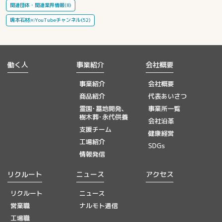
関連団体・関連業界情報(8)
鳴本石材㈱YouTubeチャンネル(52)
働く人
事業紹介
会社概要
事業紹介
会社概要
商品紹介
代表あいさつ
霊園･墓地開発、
事業所一覧
樹木葬･永代供養
会社沿革
支援チーム
健康経営
工場紹介
SDGs
情報発信
リクルート
ニュース
アクセス
リクルート
ニュース
営業職
ナルモト通信
工場職