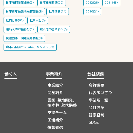
日本石材産業協会(5)
日本銘石物語(20)
2012(28)
2011(43)
日本青年会議所石材部会(8)
社内活動(14)
2010(21)
社内行事(91)
社員日記(6)
著名人のお墓参り(1)
被災地の皆さまへ(6)
関連団体・関連業界情報(8)
鳴本石材㈱YouTubeチャンネル(52)
働く人
事業紹介
会社概要
事業紹介
会社概要
商品紹介
代表あいさつ
霊園･墓地開発、
事業所一覧
樹木葬･永代供養
会社沿革
支援チーム
健康経営
工場紹介
SDGs
情報発信